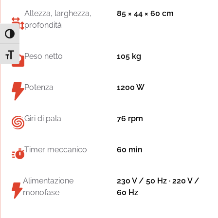
Altezza, larghezza,
85 × 44 × 60 cm
profondità
Attiva/disattiva alto contrasto
Peso netto
105 kg
Attiva/disattiva dimensione testo
Potenza
1200 W
Giri di pala
76 rpm
Timer meccanico
60 min
Alimentazione
230 V / 50 Hz · 220 V /
monofase
60 Hz