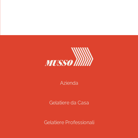
Indirizzo
Musso S.R.L. Via L. Goia, 100, 27036 Mortara
(PV) Italia
Azienda
Gelatiere da Casa
Gelatiere Professionali